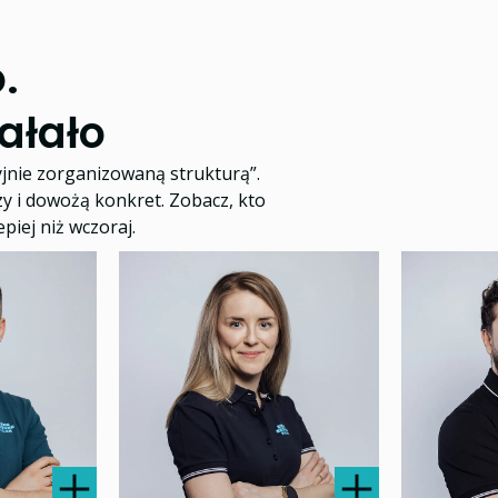
.
iałało
yjnie zorganizowaną strukturą”.
zy i dowożą konkret. Zobacz, kto
epiej niż wczoraj.