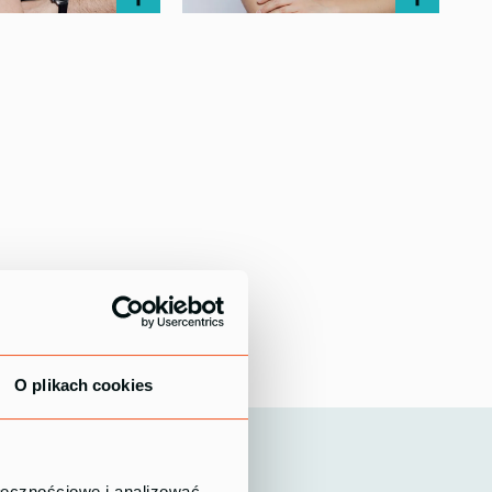
kładnik
Monika Sularz
 ds. cyfryzacji
Konsultantka ds. Lean
O plikach cookies
ołecznościowe i analizować