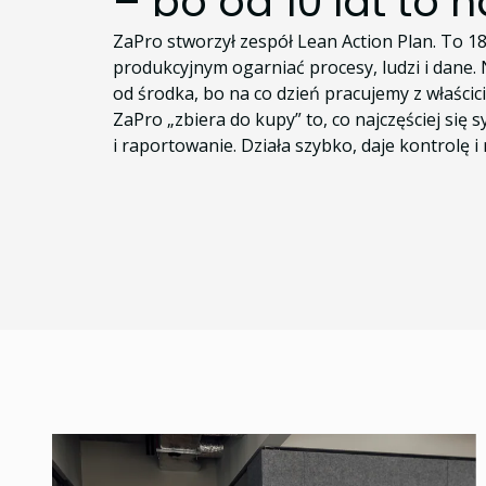
– bo od 10 lat to
ZaPro stworzył zespół Lean Action Plan. To 1
produkcyjnym ogarniać procesy, ludzi i dane.
od środka, bo na co dzień pracujemy z właścic
ZaPro „zbiera do kupy” to, co najczęściej się s
i raportowanie. Działa szybko, daje kontrolę 