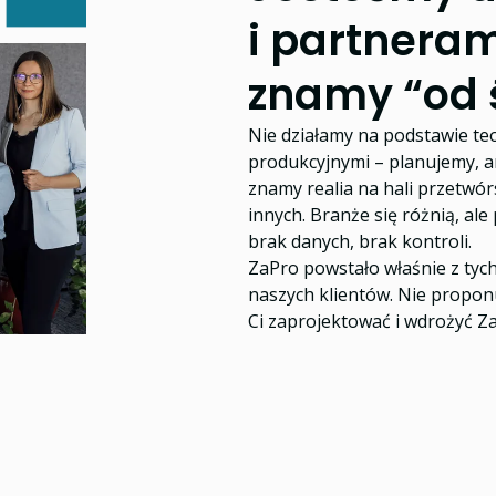
i partneram
znamy “od 
Nie działamy na podstawie teo
produkcyjnymi – planujemy, an
znamy realia na hali przetwórs
innych. Branże się różnią, al
brak danych, brak kontroli.
ZaPro powstało właśnie z tyc
naszych klientów. Nie prop
Ci zaprojektować i wdrożyć Za