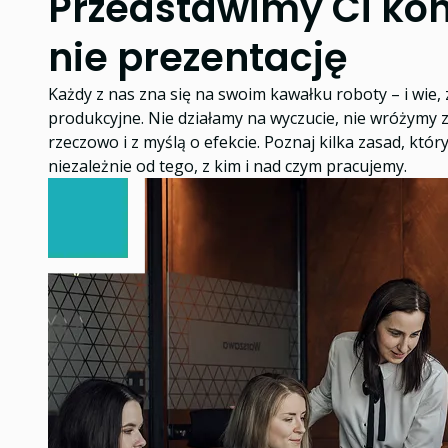
Przedstawimy Ci kon
nie prezentację
Każdy z nas zna się na swoim kawałku roboty – i wie, 
produkcyjne. Nie działamy na wyczucie, nie wróżymy z
rzeczowo i z myślą o efekcie. Poznaj kilka zasad, któr
niezależnie od tego, z kim i nad czym pracujemy.