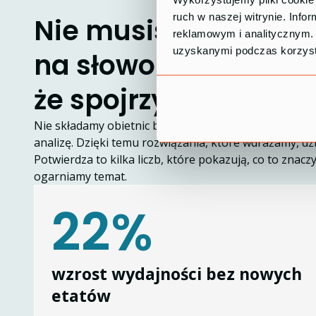
ruch w naszej witrynie. Inf
Nie musisz nam wier
reklamowym i analitycznym. 
uzyskanymi podczas korzysta
na słowo. Wystarczy
że spojrzysz na wyni
Nie składamy obietnic bez pokrycia. Zanim coś zapr
analizę. Dzięki temu rozwiązania, które wdrażamy, dzi
Potwierdza to kilka liczb, które pokazują, co to znacz
ogarniamy temat.
22%
wzrost wydajności bez nowych
etatów