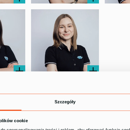
Anna Etgens
Kamil Po
Specjalistka ds. zadowolenia
Koordynator
klienta
procesów
Aneta Dyrda
gi klienta
Specjalistka ds. marketingu
Szczegóły
 plików cookie
do spersonalizowania treści i reklam, aby oferować funkcje sp