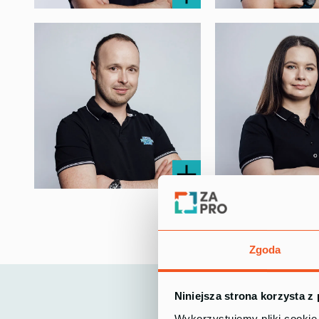
Krzysztof Pawłowski
Piotr Golonka
Kierownik projektów
Kierownik projektów
Bartłomiej Dyrcz
Olga Jurasz
Specjalista ds. cyfryzacji
Specjalistka ds. obsłu
procesów
Zgoda
Niniejsza strona korzysta z
Wykorzystujemy pliki cookie 