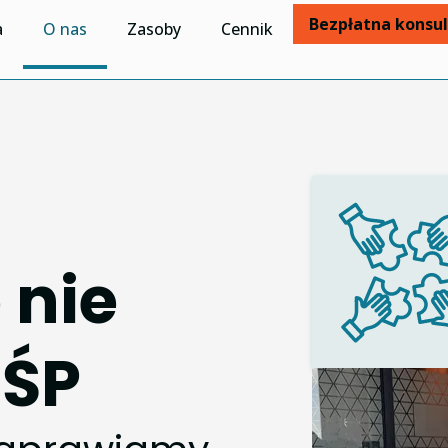
Bezpłatna konsul
a
O nas
Zasoby
Cennik
 nie
MŚP