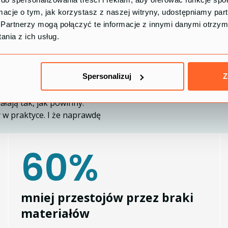
ormacje o tym, jak korzystasz z naszej witryny, udostępniamy p
zyć
Partnerzy mogą połączyć te informacje z innymi danymi otrzym
nia z ich usług.
,
ki
Spersonalizuj
Z
oponujemy, robimy porządną
ałają tak, jak powinny.
y w praktyce. I że naprawdę
60%
mniej przestojów przez braki
materiałów