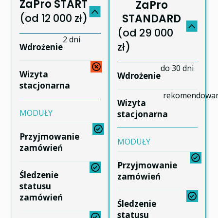
ZaPro START
ZaPro
(od 12 000 zł)
STANDARD
(od 29 000
2 dni
zł)
Wdrożenie
do 30 dni
Wizyta
Wdrożenie
stacjonarna
rekomendowa
Wizyta
MODUŁY
stacjonarna
Przyjmowanie
MODUŁY
zamówień
Przyjmowanie
Śledzenie
zamówień
statusu
zamówień
Śledzenie
statusu