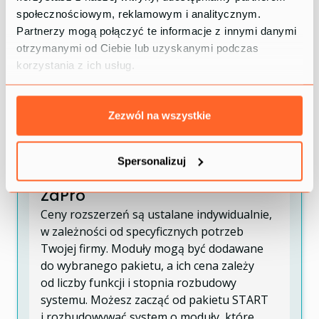
społecznościowym, reklamowym i analitycznym.
i zoptymalizujesz wydajność maszyn.
Partnerzy mogą połączyć te informacje z innymi danymi
otrzymanymi od Ciebie lub uzyskanymi podczas
Kontrola jakości
korzystania z ich usług.
Monitorowanie jakości produkcji na każdym etapie
realizacji pozwala szybko wykrywać odchylenia,
eliminować błędy i podnosić standardy pracy.
Zezwól na wszystkie
Spersonalizuj
Ceny rozszerzeń systemu
ZaPro
Ceny rozszerzeń są ustalane indywidualnie,
w zależności od specyficznych potrzeb
Twojej firmy. Moduły mogą być dodawane
do wybranego pakietu, a ich cena zależy
od liczby funkcji i stopnia rozbudowy
systemu. Możesz zacząć od pakietu START
i rozbudowywać system o moduły, które