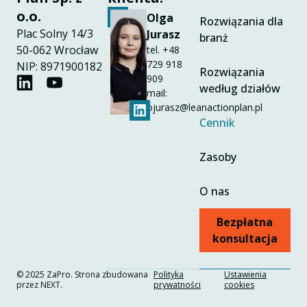
o.o.
Olga
Rozwiązania dla
Plac Solny 14/3
Jurasz
branż
50-062 Wrocław
tel.
+48
729 918
NIP: 8971900182
Rozwiązania
909
według działów
mail:
ojurasz@leanactionplan.pl
Cennik
Zasoby
O nas
Bezpłatna
konsultacja
© 2025 ZaPro. Strona zbudowana
Polityka
Ustawienia
przez
NEXT.
prywatności
cookies