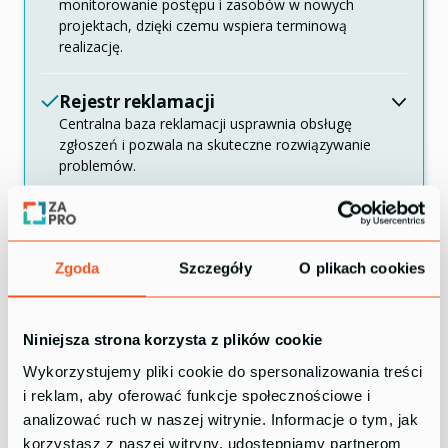
monitorowanie postępu i zasobów w nowych
projektach, dzięki czemu wspiera terminową
realizację.
Rejestr reklamacji
Centralna baza reklamacji usprawnia obsługę
zgłoszeń i pozwala na skuteczne rozwiązywanie
problemów.
Prace montażowe u klienta
Ten moduł pozwoli Ci zadbać o efektywne
zarządzanie zadaniami montażowymi na miejscu
Zgoda
Szczegóły
O plikach cookies
klienta, dla jeszcze lepszej organizacji
i terminowości.
Niniejsza strona korzysta z plików cookie
Urlopy, dostępność
Wykorzystujemy pliki cookie do spersonalizowania treści
pracowników
i reklam, aby oferować funkcje społecznościowe i
ZaPro znacznie ułatwi harmonogramowanie
analizować ruch w naszej witrynie. Informacje o tym, jak
przeglądów oraz rejestrowanie awarii i napraw.
korzystasz z naszej witryny, udostępniamy partnerom
Zminimalizujesz ryzyko nieplanowanych przestojów