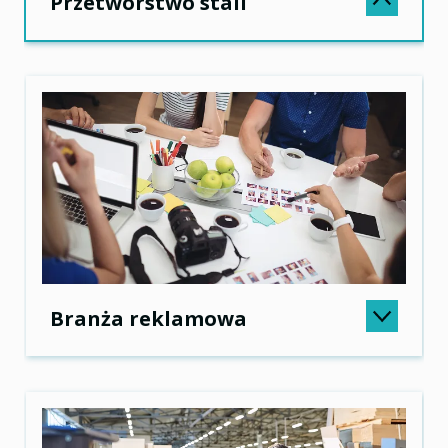
Przetwórstwo stali
Przetwórstwo stali
ZaPro poprawiło planowanie
produkcji elementów
metalowych
Branża reklamowa
Koszt inwestycji