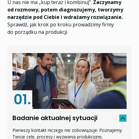
U nas nie ma „kup teraz i kombinuj”.
Zaczynamy
od rozmowy, potem diagnozujemy, tworzymy
Efekt finansowy
narzędzie pod Ciebie i wdrażamy rozwiązanie.
10%
Sprawdź, jak krok po kroku prowadzimy firmy
do porządku na produkcji.
zwiększenie rentowności
10%
oszczędność na zasobach
8-12%
01.
oszczędność kosztów operacyjnych
Badanie aktualnej sytuacji
Pierwszy kontakt niczego nie zobowiązuje. Poznajemy
Twoje cele, procesy i wyzwania produkcyjne,