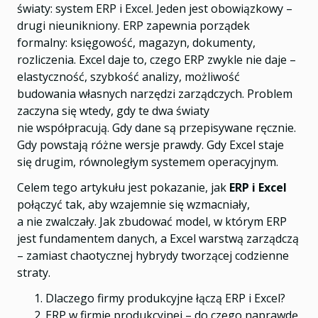
światy: system ERP i Excel. Jeden jest obowiązkowy –
drugi nieunikniony. ERP zapewnia porządek
formalny: księgowość, magazyn, dokumenty,
rozliczenia. Excel daje to, czego ERP zwykle nie daje –
elastyczność, szybkość analizy, możliwość
budowania własnych narzędzi zarządczych. Problem
zaczyna się wtedy, gdy te dwa światy
nie współpracują. Gdy dane są przepisywane ręcznie.
Gdy powstają różne wersje prawdy. Gdy Excel staje
się drugim, równoległym systemem operacyjnym.
Celem tego artykułu jest pokazanie, jak
ERP i Excel
połączyć tak, aby wzajemnie się wzmacniały,
a nie zwalczały. Jak zbudować model, w którym ERP
jest fundamentem danych, a Excel warstwą zarządczą
– zamiast chaotycznej hybrydy tworzącej codzienne
straty.
Dlaczego firmy produkcyjne łączą ERP i Excel?
ERP w firmie produkcyjnej – do czego naprawdę