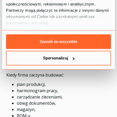
kierownicy podejmują decyzje na podstawie
społecznościowym, reklamowym i analitycznym.
plików, których nie powinni używać,
Partnerzy mogą połączyć te informacje z innymi danymi
każdy biegnie w innym kierunku.
otrzymanymi od Ciebie lub uzyskanymi podczas
korzystania z ich usług.
To nie Excel jest problemem – problemem jest brak
właściciela danych i brak jednego źródła prawdy.
Budowanie całego systemu
Zezwól na wszystkie
operacyjnego na Excelu
Spersonalizuj
Excel jest genialny jako narzędzie analityczne. Excel
jest fatalny jako system operacyjny.
Kiedy firma zaczyna budować:
plan produkcji,
harmonogram pracy,
zarządzanie zleceniami,
obieg dokumentów,
magazyn,
BOM-y