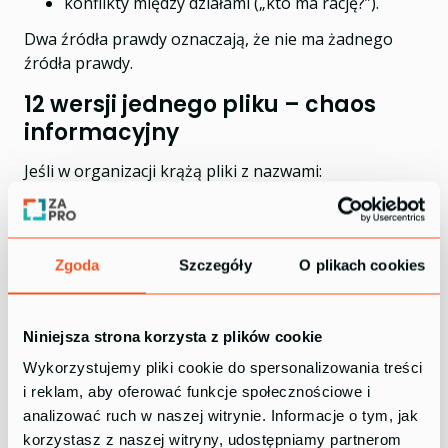
konflikty między działami („kto ma rację?”).
Dwa źródła prawdy oznaczają, że nie ma żadnego
źródła prawdy.
12 wersji jednego pliku – chaos
informacyjny
Jeśli w organizacji krążą pliki z nazwami:
ostateczna
,
ostateczna_poprawiona
,
wersja2024_final2
,
Zgoda
Szczegóły
O plikach cookies
na dzisiaj
,
poprawka_Jarek
,
Niniejsza strona korzysta z plików cookie
to wiadomo jedno:
ERP i Excel nie mają
przypisanych funkcji
.
Wykorzystujemy pliki cookie do spersonalizowania treści
i reklam, aby oferować funkcje społecznościowe i
W takim środowisku:
analizować ruch w naszej witrynie. Informacje o tym, jak
pracownicy pracują na nieaktualnych danych,
korzystasz z naszej witryny, udostępniamy partnerom