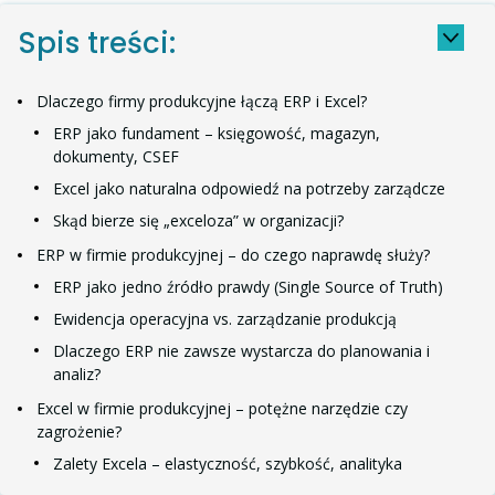
Dlatego właśnie
ERP i Excel
są naturalnymi
Spis treści:
partnerami: jeden daje stabilność, drugi elastyczność.
Rozsądne rozwiązanie pośrednie –
Dlaczego firmy produkcyjne łączą ERP i Excel?
ERP + Excel + automatyzacja
ERP jako fundament – księgowość, magazyn,
dokumenty, CSEF
Najlepszy model to nie ERP
albo
Excel. Najlepszy
Excel jako naturalna odpowiedź na potrzeby zarządcze
model to
ERP + Excel + automatyczne zasilanie
danych
.
Skąd bierze się „exceloza” w organizacji?
ERP w firmie produkcyjnej – do czego naprawdę służy?
Dzięki temu:
ERP jako jedno źródło prawdy (Single Source of Truth)
ERP przechowuje dane operacyjne,
Ewidencja operacyjna vs. zarządzanie produkcją
Excel je analizuje,
automatyzacja łączy oba światy,
Dlaczego ERP nie zawsze wystarcza do planowania i
analiz?
firma unika chaosu wersji i ręcznych przepisań,
decyzje są oparte na faktach,
Excel w firmie produkcyjnej – potężne narzędzie czy
organizacja rośnie bez ryzyka „excelozy”.
zagrożenie?
Zalety Excela – elastyczność, szybkość, analityka
Ten model daje firmie
skrócenie czasu decyzji
,